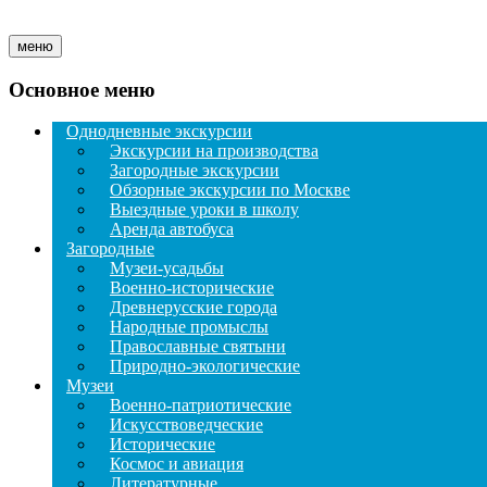
меню
Основное меню
Однодневные экскурсии
Экскурсии на производства
Загородные экскурсии
Обзорные экскурсии по Москве
Выездные уроки в школу
Аренда автобуса
Загородные
Музеи-усадьбы
Военно-исторические
Древнерусские города
Народные промыслы
Православные святыни
Природно-экологические
Музеи
Военно-патриотические
Искусствоведческие
Исторические
Космос и авиация
Литературные