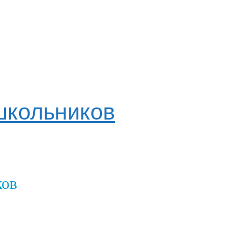
школьников
ков