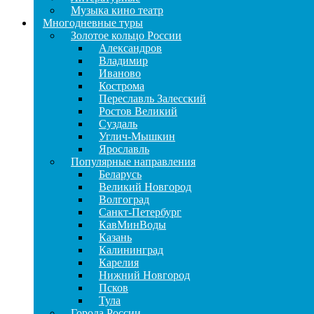
Музыка кино театр
Многодневные туры
Золотое кольцо России
Александров
Владимир
Иваново
Кострома
Переславль Залесский
Ростов Великий
Суздаль
Углич-Мышкин
Ярославль
Популярные направления
Беларусь
Великий Новгород
Волгоград
Санкт-Петербург
КавМинВоды
Казань
Калининград
Карелия
Нижний Новгород
Псков
Тула
Города России