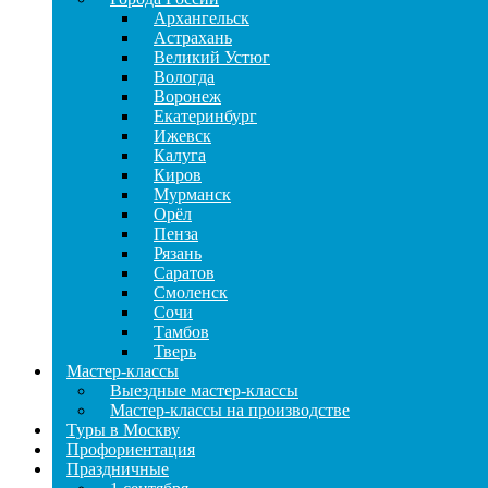
Архангельск
Астрахань
Великий Устюг
Вологда
Воронеж
Екатеринбург
Ижевск
Калуга
Киров
Мурманск
Орёл
Пенза
Рязань
Саратов
Смоленск
Сочи
Тамбов
Тверь
Мастер-классы
Выездные мастер-классы
Мастер-классы на производстве
Туры в Москву
Профориентация
Праздничные