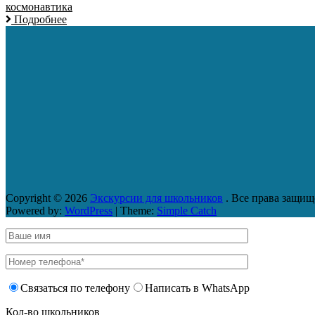
космонавтика
Подробнее
Copyright © 2026
Экскурсии для школьников
. Все права защищ
Powered by:
WordPress
| Theme:
Simple Catch
Связаться по телефону
Написать в WhatsApp
Кол-во школьников