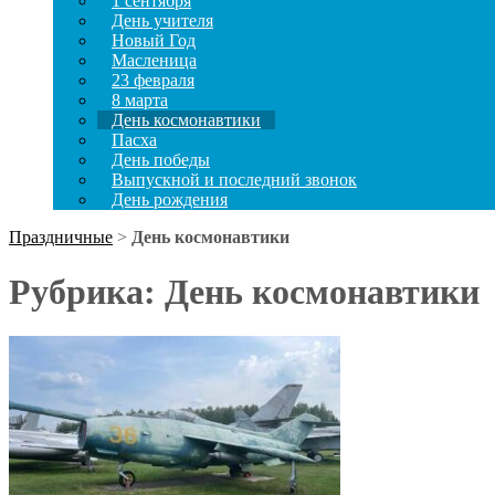
1 сентября
День учителя
Новый Год
Масленица
23 февраля
8 марта
День космонавтики
Пасха
День победы
Выпускной и последний звонок
День рождения
Праздничные
>
День космонавтики
Рубрика:
День космонавтики