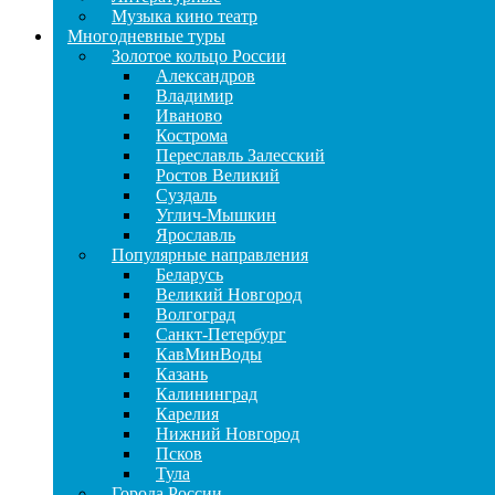
Музыка кино театр
Многодневные туры
Золотое кольцо России
Александров
Владимир
Иваново
Кострома
Переславль Залесский
Ростов Великий
Суздаль
Углич-Мышкин
Ярославль
Популярные направления
Беларусь
Великий Новгород
Волгоград
Санкт-Петербург
КавМинВоды
Казань
Калининград
Карелия
Нижний Новгород
Псков
Тула
Города России