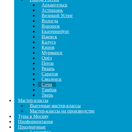
Архангельск
Астрахань
Великий Устюг
Вологда
Воронеж
Екатеринбург
Ижевск
Калуга
Киров
Мурманск
Орёл
Пенза
Рязань
Саратов
Смоленск
Сочи
Тамбов
Тверь
Мастер-классы
Выездные мастер-классы
Мастер-классы на производстве
Туры в Москву
Профориентация
Праздничные