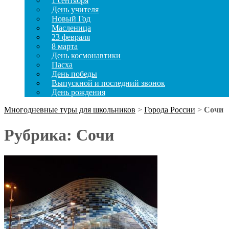
1 сентября
День учителя
Новый Год
Масленица
23 февраля
8 марта
День космонавтики
Пасха
День победы
Выпускной и последний звонок
День рождения
Многодневные туры для школьников
>
Города России
>
Сочи
Рубрика:
Сочи