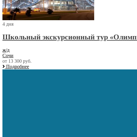
4 дня
Школьный экскурсионный тур «Олимп
ж/д
Сочи
от 13 300 руб.
Подробнее