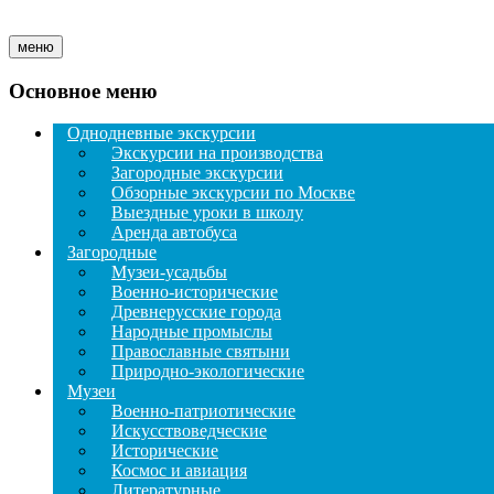
меню
Основное меню
Однодневные экскурсии
Экскурсии на производства
Загородные экскурсии
Обзорные экскурсии по Москве
Выездные уроки в школу
Аренда автобуса
Загородные
Музеи-усадьбы
Военно-исторические
Древнерусские города
Народные промыслы
Православные святыни
Природно-экологические
Музеи
Военно-патриотические
Искусствоведческие
Исторические
Космос и авиация
Литературные