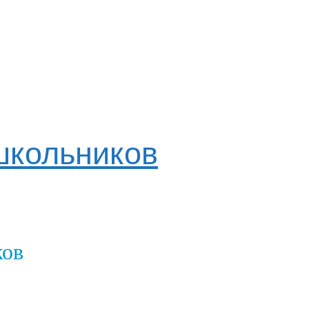
школьников
ков