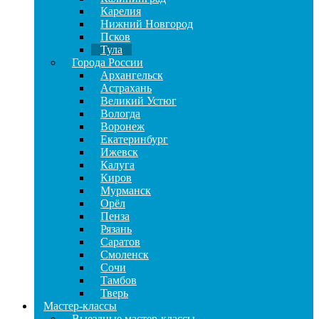
Карелия
Нижний Новгород
Псков
Тула
Города России
Архангельск
Астрахань
Великий Устюг
Вологда
Воронеж
Екатеринбург
Ижевск
Калуга
Киров
Мурманск
Орёл
Пенза
Рязань
Саратов
Смоленск
Сочи
Тамбов
Тверь
Мастер-классы
Выездные мастер-классы