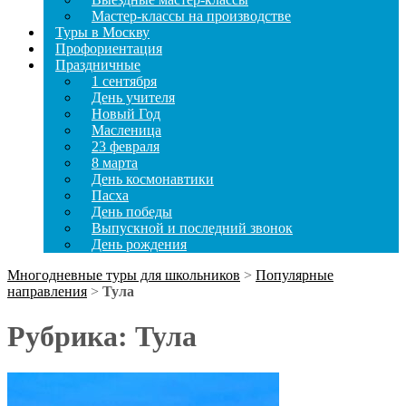
Мастер-классы на производстве
Туры в Москву
Профориентация
Праздничные
1 сентября
День учителя
Новый Год
Масленица
23 февраля
8 марта
День космонавтики
Пасха
День победы
Выпускной и последний звонок
День рождения
Многодневные туры для школьников
>
Популярные
направления
>
Тула
Рубрика:
Тула