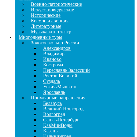
Военно-патриотические
Искусствоведческие
Исторические
Космос и авиация
Литературные
Музыка кино театр
Многодневные туры
Золотое кольцо России
Александров
Владимир
Иваново
Кострома
Переславль Залесский
Ростов Великий
Суздаль
Углич-Мышкин
Ярославль
Популярные направления
Беларусь
Великий Новгород
Волгоград
Санкт-Петербург
КавМинВоды
Казань
Калининград