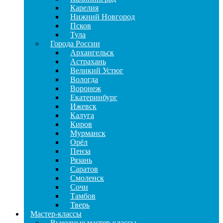
Карелия
Нижний Новгород
Псков
Тула
Города России
Архангельск
Астрахань
Великий Устюг
Вологда
Воронеж
Екатеринбург
Ижевск
Калуга
Киров
Мурманск
Орёл
Пенза
Рязань
Саратов
Смоленск
Сочи
Тамбов
Тверь
Мастер-классы
Выездные мастер-классы