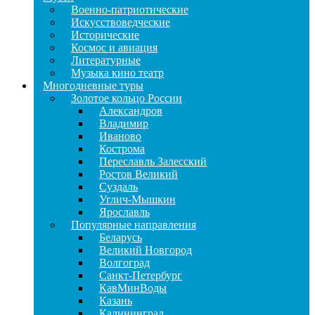
Военно-патриотические
Искусствоведческие
Исторические
Космос и авиация
Литературные
Музыка кино театр
Многодневные туры
Золотое кольцо России
Александров
Владимир
Иваново
Кострома
Переславль Залесский
Ростов Великий
Суздаль
Углич-Мышкин
Ярославль
Популярные направления
Беларусь
Великий Новгород
Волгоград
Санкт-Петербург
КавМинВоды
Казань
Калининград