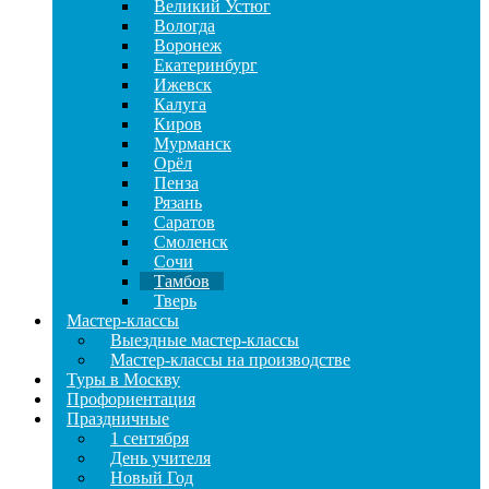
Великий Устюг
Вологда
Воронеж
Екатеринбург
Ижевск
Калуга
Киров
Мурманск
Орёл
Пенза
Рязань
Саратов
Смоленск
Сочи
Тамбов
Тверь
Мастер-классы
Выездные мастер-классы
Мастер-классы на производстве
Туры в Москву
Профориентация
Праздничные
1 сентября
День учителя
Новый Год