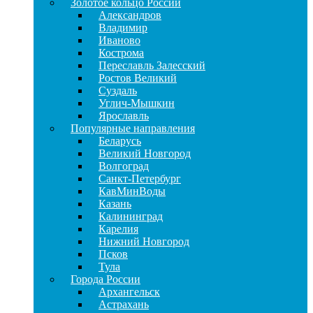
Золотое кольцо России
Александров
Владимир
Иваново
Кострома
Переславль Залесский
Ростов Великий
Суздаль
Углич-Мышкин
Ярославль
Популярные направления
Беларусь
Великий Новгород
Волгоград
Санкт-Петербург
КавМинВоды
Казань
Калининград
Карелия
Нижний Новгород
Псков
Тула
Города России
Архангельск
Астрахань