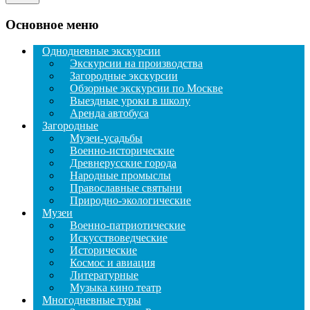
Основное меню
Однодневные экскурсии
Экскурсии на производства
Загородные экскурсии
Обзорные экскурсии по Москве
Выездные уроки в школу
Аренда автобуса
Загородные
Музеи-усадьбы
Военно-исторические
Древнерусские города
Народные промыслы
Православные святыни
Природно-экологические
Музеи
Военно-патриотические
Искусствоведческие
Исторические
Космос и авиация
Литературные
Музыка кино театр
Многодневные туры