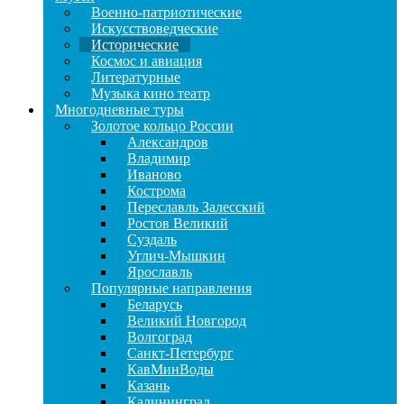
Военно-патриотические
Искусствоведческие
Исторические
Космос и авиация
Литературные
Музыка кино театр
Многодневные туры
Золотое кольцо России
Александров
Владимир
Иваново
Кострома
Переславль Залесский
Ростов Великий
Суздаль
Углич-Мышкин
Ярославль
Популярные направления
Беларусь
Великий Новгород
Волгоград
Санкт-Петербург
КавМинВоды
Казань
Калининград