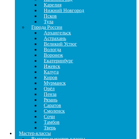
Карелия
Нижний Новгород
Псков
Тула
Города России
Архангельск
Астрахань
Великий Устюг
Вологда
Воронеж
Екатеринбург
Ижевск
Калуга
Киров
Мурманск
Орёл
Пенза
Рязань
Саратов
Смоленск
Сочи
Тамбов
Тверь
Мастер-классы
Выездные мастер-классы