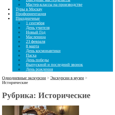
Мастер-классы на производстве
Туры в Москву
Профориентация
Праздничные
1 сентября
День учителя
Новый Год
Масленица
23 февраля
8 марта
День космонавтики
Пасха
День победы
Выпускной и последний звонок
День рождения
Однодневные экскурсии
>
Экскурсии в музеи
>
Исторические
Рубрика:
Исторические