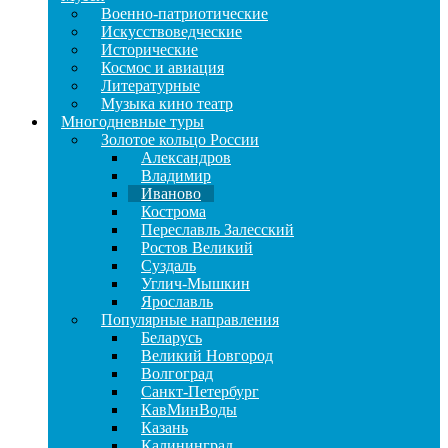
Военно-патриотические
Искусствоведческие
Исторические
Космос и авиация
Литературные
Музыка кино театр
Многодневные туры
Золотое кольцо России
Александров
Владимир
Иваново
Кострома
Переславль Залесский
Ростов Великий
Суздаль
Углич-Мышкин
Ярославль
Популярные направления
Беларусь
Великий Новгород
Волгоград
Санкт-Петербург
КавМинВоды
Казань
Калининград