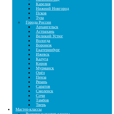
Карелия
Нижний Новгород
Псков
Тула
Города России
Архангельск
Астрахань
Великий Устюг
Вологда
Воронеж
Екатеринбург
Ижевск
Калуга
Киров
Мурманск
Орёл
Пенза
Рязань
Саратов
Смоленск
Сочи
Тамбов
Тверь
Мастер-классы
Выездные мастер-классы