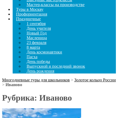
Мастер-классы на производстве
Туры в Москву
Профориентация
Праздничные
1 сентября
День учителя
Новый Год
Масленица
23 февраля
8 марта
День космонавтики
Пасха
День победы
Выпускной и последний звонок
День рождения
Многодневные туры для школьников
>
Золотое кольцо России
>
Иваново
Рубрика:
Иваново