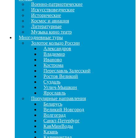
Военно-патриотические
Искусствоведческие
Исторические
Космос и авиация
Литературные
Музыка кино театр
Многодневные туры
Золотое кольцо России
Александров
Владимир
Иваново
Кострома
Переславль Залесский
Ростов Великий
Суздаль
Углич-Мышкин
Ярославль
Популярные направления
Беларусь
Великий Новгород
Волгоград
Санкт-Петербург
КавМинВоды
Казань
Калининград