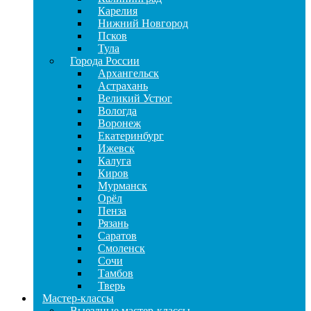
Карелия
Нижний Новгород
Псков
Тула
Города России
Архангельск
Астрахань
Великий Устюг
Вологда
Воронеж
Екатеринбург
Ижевск
Калуга
Киров
Мурманск
Орёл
Пенза
Рязань
Саратов
Смоленск
Сочи
Тамбов
Тверь
Мастер-классы
Выездные мастер-классы