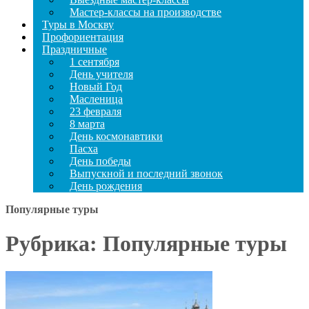
Мастер-классы на производстве
Туры в Москву
Профориентация
Праздничные
1 сентября
День учителя
Новый Год
Масленица
23 февраля
8 марта
День космонавтики
Пасха
День победы
Выпускной и последний звонок
День рождения
Популярные туры
Рубрика:
Популярные туры