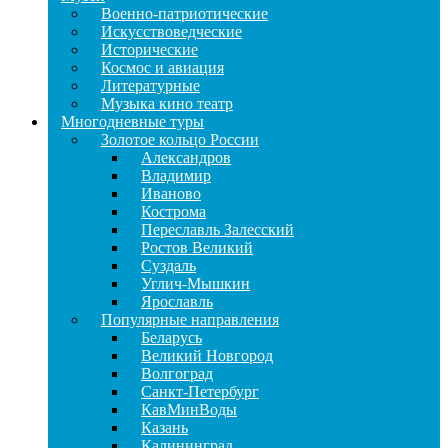
Военно-патриотические
Искусствоведческие
Исторические
Космос и авиация
Литературные
Музыка кино театр
Многодневные туры
Золотое кольцо России
Александров
Владимир
Иваново
Кострома
Переславль Залесский
Ростов Великий
Суздаль
Углич-Мышкин
Ярославль
Популярные направления
Беларусь
Великий Новгород
Волгоград
Санкт-Петербург
КавМинВоды
Казань
Калининград