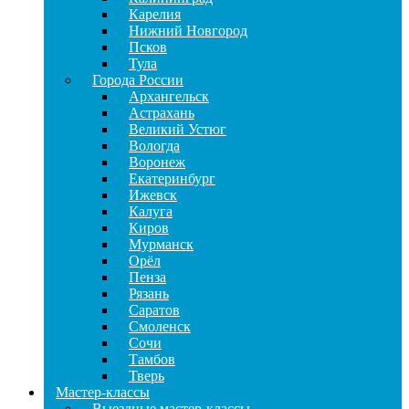
Карелия
Нижний Новгород
Псков
Тула
Города России
Архангельск
Астрахань
Великий Устюг
Вологда
Воронеж
Екатеринбург
Ижевск
Калуга
Киров
Мурманск
Орёл
Пенза
Рязань
Саратов
Смоленск
Сочи
Тамбов
Тверь
Мастер-классы
Выездные мастер-классы