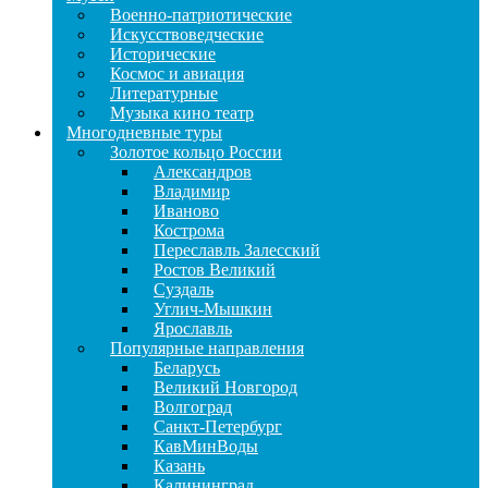
Военно-патриотические
Искусствоведческие
Исторические
Космос и авиация
Литературные
Музыка кино театр
Многодневные туры
Золотое кольцо России
Александров
Владимир
Иваново
Кострома
Переславль Залесский
Ростов Великий
Суздаль
Углич-Мышкин
Ярославль
Популярные направления
Беларусь
Великий Новгород
Волгоград
Санкт-Петербург
КавМинВоды
Казань
Калининград