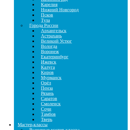
Карелия
Нижний Новгород
Псков
Тула
Города России
Архангельск
Астрахань
Великий Устюг
Вологда
Воронеж
Екатеринбург
Ижевск
Калуга
Киров
Мурманск
Орёл
Пенза
Рязань
Саратов
Смоленск
Сочи
Тамбов
Тверь
Мастер-классы
Выездные мастер-классы