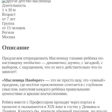
Длительность
1 ч 30 м
Возраст
от 7 лет
Группа
от 15 человек
Регион
Москва
Описание
Предлагаем отпраздновать Масленицу глазами ребёнка по-
настоящему необычно — динамично, шумно, с загадкой, с
выбором, с ощущением, что от него действительно что-то
зависит!
«Масленица Наоборот» —
это не просто шоу, это «умный»
праздник, где весёлое приключение сочетается с глубоким
смыслом, наполняя каждого ребёнка правильными
ценностями и яркими впечатлениями.
Ребята вместе с Профессором проходят через портал в
прошлое и оказываются в XIX веке в гостях у Демьяна и
Дуняши. Казалось бы, впереди обычный праздник, но что-то