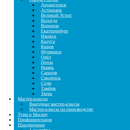
Архангельск
Астрахань
Великий Устюг
Вологда
Воронеж
Екатеринбург
Ижевск
Калуга
Киров
Мурманск
Орёл
Пенза
Рязань
Саратов
Смоленск
Сочи
Тамбов
Тверь
Мастер-классы
Выездные мастер-классы
Мастер-классы на производстве
Туры в Москву
Профориентация
Праздничные