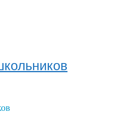
школьников
ков