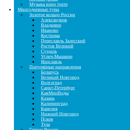
Музыка кино театр
Многодневные туры
Золотое кольцо России
Александров
Владимир
Иваново
Кострома
Переславль Залесский
Ростов Великий
Суздаль
Углич-Мышкин
Ярославль
Популярные направления
Беларусь
Великий Новгород
Волгоград
Санкт-Петербург
КавМинВоды
Казань
Калининград
Карелия
Нижний Новгород
Псков
Тула
Города России