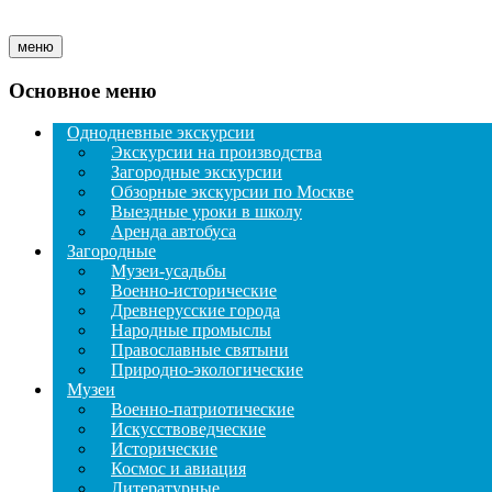
меню
Основное меню
Однодневные экскурсии
Экскурсии на производства
Загородные экскурсии
Обзорные экскурсии по Москве
Выездные уроки в школу
Аренда автобуса
Загородные
Музеи-усадьбы
Военно-исторические
Древнерусские города
Народные промыслы
Православные святыни
Природно-экологические
Музеи
Военно-патриотические
Искусствоведческие
Исторические
Космос и авиация
Литературные