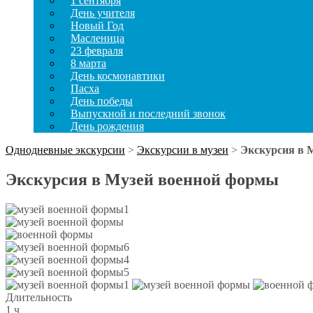
1 сентября
День учителя
Новый Год
Масленица
23 февраля
8 марта
День космонавтики
Пасха
День победы
Выпускной и последний звонок
День рождения
Однодневные экскурсии
>
Экскурсии в музеи
>
Экскурсия в 
Экскурсия в Музей военной формы
Длительность
1 ч