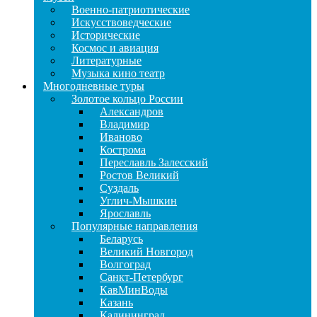
Военно-патриотические
Искусствоведческие
Исторические
Космос и авиация
Литературные
Музыка кино театр
Многодневные туры
Золотое кольцо России
Александров
Владимир
Иваново
Кострома
Переславль Залесский
Ростов Великий
Суздаль
Углич-Мышкин
Ярославль
Популярные направления
Беларусь
Великий Новгород
Волгоград
Санкт-Петербург
КавМинВоды
Казань
Калининград