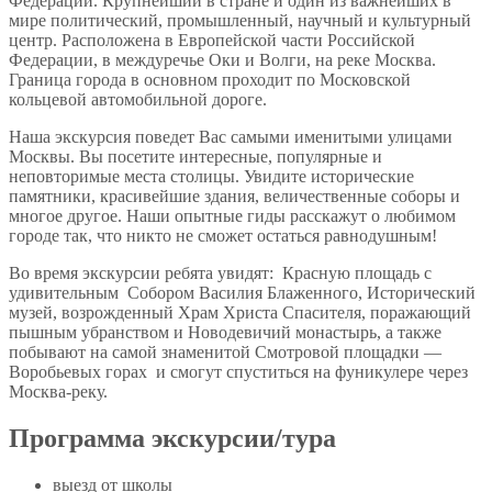
Федерации. Крупнейший в стране и один из важнейших в
мире политический, промышленный, научный и культурный
центр. Расположена в Европейской части Российской
Федерации, в междуречье Оки и Волги, на реке Москва.
Граница города в основном проходит по Московской
кольцевой автомобильной дороге.
Наша экскурсия поведет Вас самыми именитыми улицами
Москвы. Вы посетите интересные, популярные и
неповторимые места столицы. Увидите исторические
памятники, красивейшие здания, величественные соборы и
многое другое. Наши опытные гиды расскажут о любимом
городе так, что никто не сможет остаться равнодушным!
Во время экскурсии ребята увидят: Красную площадь с
удивительным Собором Василия Блаженного, Исторический
музей, возрожденный Храм Христа Спасителя, поражающий
пышным убранством и Новодевичий монастырь, а также
побывают на самой знаменитой Смотровой площадки —
Воробьевых горах и смогут спуститься на фуникулере через
Москва-реку.
Программа экскурсии/тура
выезд от школы