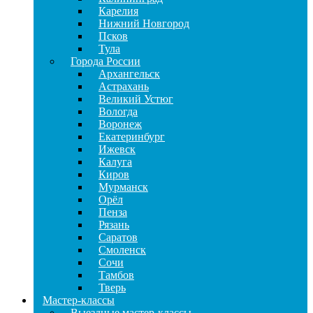
Карелия
Нижний Новгород
Псков
Тула
Города России
Архангельск
Астрахань
Великий Устюг
Вологда
Воронеж
Екатеринбург
Ижевск
Калуга
Киров
Мурманск
Орёл
Пенза
Рязань
Саратов
Смоленск
Сочи
Тамбов
Тверь
Мастер-классы
Выездные мастер-классы