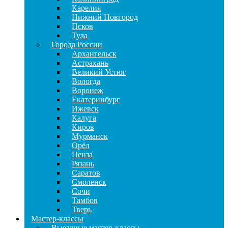
Карелия
Нижний Новгород
Псков
Тула
Города России
Архангельск
Астрахань
Великий Устюг
Вологда
Воронеж
Екатеринбург
Ижевск
Калуга
Киров
Мурманск
Орёл
Пенза
Рязань
Саратов
Смоленск
Сочи
Тамбов
Тверь
Мастер-классы
Выездные мастер-классы