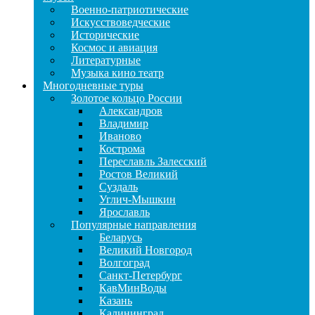
Военно-патриотические
Искусствоведческие
Исторические
Космос и авиация
Литературные
Музыка кино театр
Многодневные туры
Золотое кольцо России
Александров
Владимир
Иваново
Кострома
Переславль Залесский
Ростов Великий
Суздаль
Углич-Мышкин
Ярославль
Популярные направления
Беларусь
Великий Новгород
Волгоград
Санкт-Петербург
КавМинВоды
Казань
Калининград